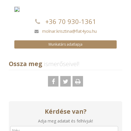
+36 70 930-1361
molnar.krisztina@flat4you.hu
Munkatárs adatlapja
Ossza meg
ismerőseivel!
Kérdése van?
Adja meg adatait és felhívjuk!