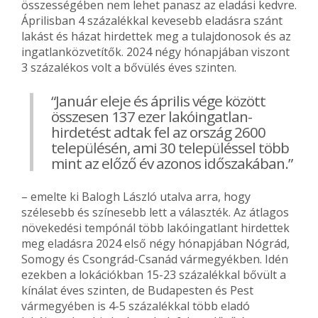
összességében nem lehet panasz az eladási kedvre.
Áprilisban 4 százalékkal kevesebb eladásra szánt
lakást és házat hirdettek meg a tulajdonosok és az
ingatlanközvetítők. 2024 négy hónapjában viszont
3 százalékos volt a bővülés éves szinten.
“Január eleje és április vége között
összesen 137 ezer lakóingatlan-
hirdetést adtak fel az ország 2600
településén, ami 30 településsel több
mint az előző év azonos időszakában.”
– emelte ki Balogh László utalva arra, hogy
szélesebb és színesebb lett a választék. Az átlagos
növekedési tempónál több lakóingatlant hirdettek
meg eladásra 2024 első négy hónapjában Nógrád,
Somogy és Csongrád-Csanád vármegyékben. Idén
ezekben a lokációkban 15-23 százalékkal bővült a
kínálat éves szinten, de Budapesten és Pest
vármegyében is 4-5 százalékkal több eladó