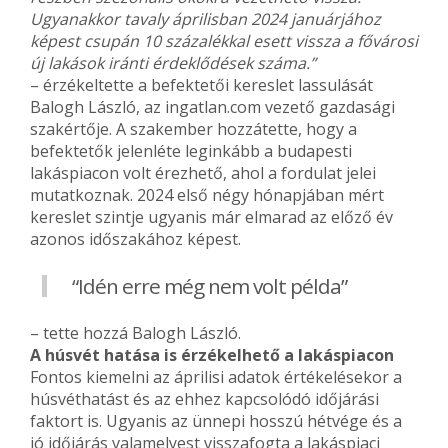
Ugyanakkor tavaly áprilisban 2024 januárjához
képest csupán 10 százalékkal esett vissza a fővárosi
új lakások iránti érdeklődések száma.”
– érzékeltette a befektetői kereslet lassulását
Balogh László, az ingatlan.com vezető gazdasági
szakértője. A szakember hozzátette, hogy a
befektetők jelenléte leginkább a budapesti
lakáspiacon volt érezhető, ahol a fordulat jelei
mutatkoznak. 2024 első négy hónapjában mért
kereslet szintje ugyanis már elmarad az előző év
azonos időszakához képest.
“Idén erre még nem volt példa”
– tette hozzá Balogh László.
A húsvét hatása is érzékelhető a lakáspiacon
Fontos kiemelni az áprilisi adatok értékelésekor a
húsvéthatást és az ehhez kapcsolódó időjárási
faktort is. Ugyanis az ünnepi hosszú hétvége és a
jó időjárás valamelyest visszafogta a lakáspiaci