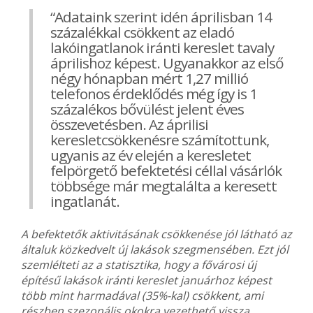
“Adataink szerint idén áprilisban 14
százalékkal csökkent az eladó
lakóingatlanok iránti kereslet tavaly
áprilishoz képest. Ugyanakkor az első
négy hónapban mért 1,27 millió
telefonos érdeklődés még így is 1
százalékos bővülést jelent éves
összevetésben. Az áprilisi
keresletcsökkenésre számítottunk,
ugyanis az év elején a keresletet
felpörgető befektetési céllal vásárlók
többsége már megtalálta a keresett
ingatlanát.
A befektetők aktivitásának csökkenése jól látható az
általuk közkedvelt új lakások szegmensében. Ezt jól
szemlélteti az a statisztika, hogy a fővárosi új
építésű lakások iránti kereslet januárhoz képest
több mint harmadával (35%-kal) csökkent, ami
részben szezonális okokra vezethető vissza.