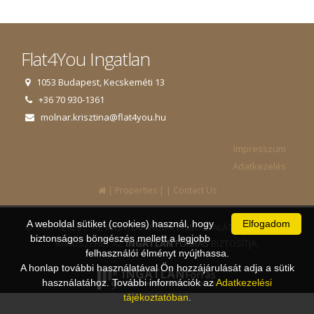
Flat4You Ingatlan
1053 Budapest, Kecskeméti 13
+36 70 930-1361
molnar.krisztina@flat4you.hu
Impresszum
Adatkezelés
|
|
|
Properties
Contact Us
A weboldal sütiket (cookies) használ, hogy
Elfogadom
© 1997 - 2026 AZ INGATLANIRODA WEBOLDALÁT ÉS ÜGYVITELI
biztonságos böngészés mellett a legjobb
RENDSZERÉT AZ
INGATLAN
FORRÁS
BIZTOSÍTJA.
felhasználói élményt nyújthassa.
A honlap további használatával Ön hozzájárulását adja a sütik
használatához. További információk az
Adatkezelési
tájékoztatóban
.