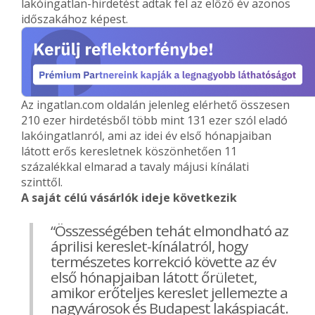
lakóingatlan-hirdetést adtak fel az előző év azonos
időszakához képest.
Az ingatlan.com oldalán jelenleg elérhető összesen
210 ezer hirdetésből több mint 131 ezer szól eladó
lakóingatlanról, ami az idei év első hónapjaiban
látott erős keresletnek köszönhetően 11
százalékkal elmarad a tavaly májusi kínálati
szinttől.
A saját célú vásárlók ideje következik
“Összességében tehát elmondható az
áprilisi kereslet-kínálatról, hogy
természetes korrekció követte az év
első hónapjaiban látott őrületet,
amikor erőteljes kereslet jellemezte a
nagyvárosok és Budapest lakáspiacát.