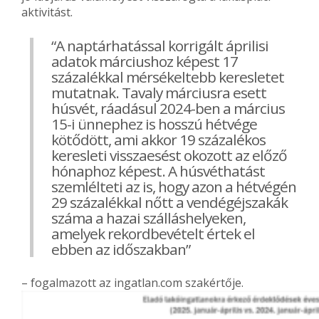
aktivitást.
“A naptárhatással korrigált áprilisi
adatok márciushoz képest 17
százalékkal mérsékeltebb keresletet
mutatnak. Tavaly márciusra esett
húsvét, ráadásul 2024-ben a március
15-i ünnephez is hosszú hétvége
kötődött, ami akkor 19 százalékos
keresleti visszaesést okozott az előző
hónaphoz képest. A húsvéthatást
szemlélteti az is, hogy azon a hétvégén
29 százalékkal nőtt a vendégéjszakák
száma a hazai szálláshelyeken,
amelyek rekordbevételt értek el
ebben az időszakban”
– fogalmazott az ingatlan.com szakértője.