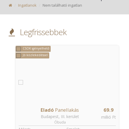
Ingatlanok
Nem található ingatlan
Legfrissebbek
CSOK igényelhető
Jó közlekedéssel
Eladó
Panellakás
69.9
Budapest, III. kerület
t
millió Ft
Óbuda