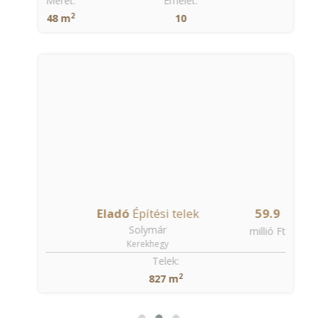
Méret:
Emelet:
2
48 m
10
Eladó
Építési telek
59.9
Solymár
t
millió Ft
Kerekhegy
Telek:
2
827 m