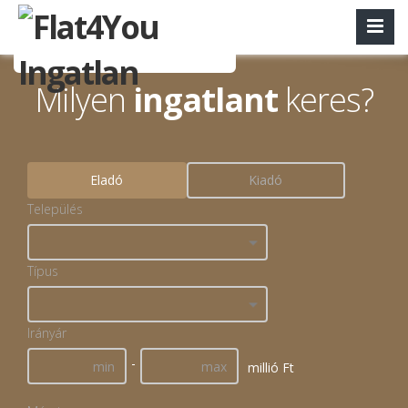
Milyen
ingatlant
keres?
Eladó
Kiadó
Település
Típus
Irányár
-
millió Ft