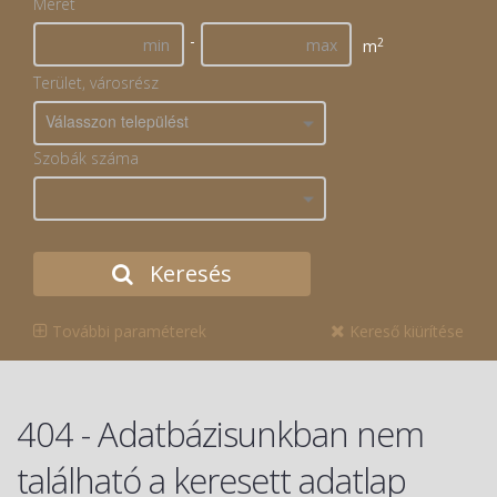
Méret
-
2
m
Terület, városrész
Válasszon települést
Szobák száma
Keresés
További paraméterek
Kereső kiürítése
404 - Adatbázisunkban nem
található a keresett adatlap