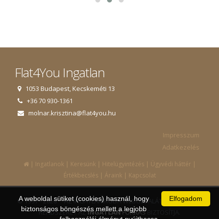
Flat4You Ingatlan
1053 Budapest, Kecskeméti 13
+36 70 930-1361
molnar.krisztina@flat4you.hu
Impresszum
Adatkezelés
|
|
|
|
|
Ingatlanok
Keresünk
Hitelügyintézés
Ügyvédi háttér
|
|
Értékbecslés
Áraink
Kapcsolat
A weboldal sütiket (cookies) használ, hogy
Elfogadom
© 1997 - 2026 AZ INGATLANIRODA WEBOLDALÁT ÉS ÜGYVITELI
biztonságos böngészés mellett a legjobb
RENDSZERÉT AZ
INGATLAN
FORRÁS
BIZTOSÍTJA.